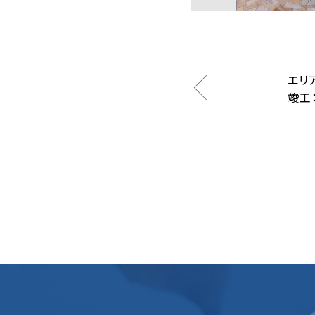
エリ
竣工：